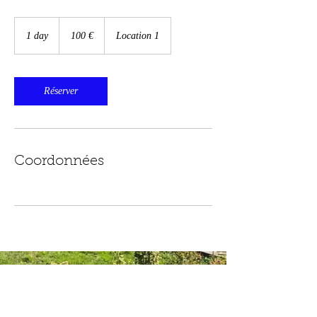
100
euros
1 day
1
100 €
Location 1
d
a
Réserver
Coordonnées
Appelez-nous dès